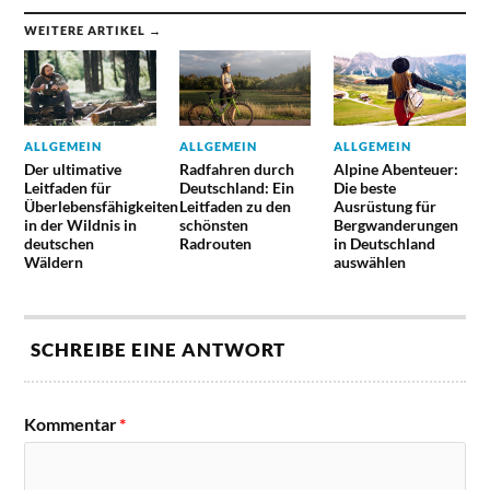
WEITERE ARTIKEL →
ALLGEMEIN
ALLGEMEIN
ALLGEMEIN
Der ultimative
Radfahren durch
Alpine Abenteuer:
Leitfaden für
Deutschland: Ein
Die beste
Überlebensfähigkeiten
Leitfaden zu den
Ausrüstung für
in der Wildnis in
schönsten
Bergwanderungen
deutschen
Radrouten
in Deutschland
Wäldern
auswählen
SCHREIBE EINE ANTWORT
Kommentar
*